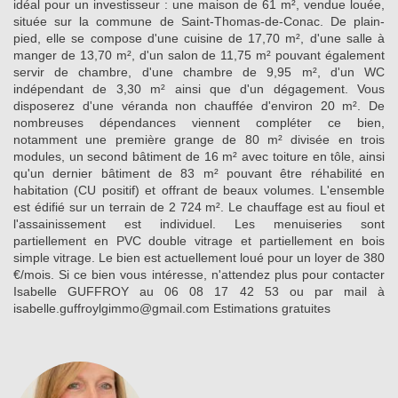
idéal pour un investisseur : une maison de 61 m², vendue louée,
située sur la commune de Saint-Thomas-de-Conac. De plain-
pied, elle se compose d'une cuisine de 17,70 m², d'une salle à
manger de 13,70 m², d'un salon de 11,75 m² pouvant également
servir de chambre, d'une chambre de 9,95 m², d'un WC
indépendant de 3,30 m² ainsi que d'un dégagement. Vous
disposerez d'une véranda non chauffée d'environ 20 m². De
nombreuses dépendances viennent compléter ce bien,
notamment une première grange de 80 m² divisée en trois
modules, un second bâtiment de 16 m² avec toiture en tôle, ainsi
qu'un dernier bâtiment de 83 m² pouvant être réhabilité en
habitation (CU positif) et offrant de beaux volumes. L'ensemble
est édifié sur un terrain de 2 724 m². Le chauffage est au fioul et
l'assainissement est individuel. Les menuiseries sont
partiellement en PVC double vitrage et partiellement en bois
simple vitrage. Le bien est actuellement loué pour un loyer de 380
€/mois. Si ce bien vous intéresse, n'attendez plus pour contacter
Isabelle GUFFROY au 06 08 17 42 53 ou par mail à
isabelle.guffroylgimmo@gmail.com Estimations gratuites