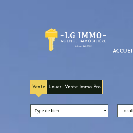
ACCUEI
Vente
Louer
Vente Immo Pro
Type de bien
Locali