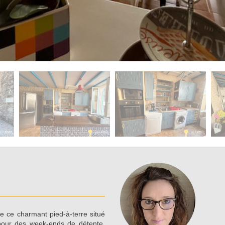
 ce charmant pied-à-terre situé
our des week-ends de détente,