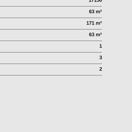
17150
63 m²
171 m²
63 m²
1
3
2