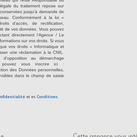
Réseau qui reste Responsable du
égale du traitement repose sur
nt conservées jusqu'à demande de
seau. Conformément à la loi «
its d’accès, de rectification,
ilité de vos données. Vous pouvez
ctant directement l’Agence / Le
formations sur vos droits. Si vous
que vos droits « Informatique et
sser une réclamation à la CNIL.
e d'opposition au démarchage
 pouvez vous inscrire ici :
ction des Données personnelles,
nsibles dans le champ de saisie
nfidentialité
et es
Conditions
ue
cette annonce vous int