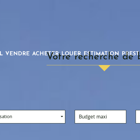
L
VENDRE
ACHETER
LOUER
ESTIMATION
PRES
votre recherche de 
sation