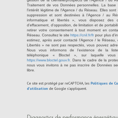
gestion de la clientèle/prospects de l'Agence / du 
Traitement de vos Données personnelles. La base l
l'intérêt légitime de l'Agence / du Réseau. Elles so
suppression et sont destinées à l'Agence / au Ré
informatique et libertés », vous disposez des dro
d’effacement, d’opposition, de limitation et de portab
retirer votre consentement à tout moment en conta
Réseau. Consultez le site
https://cnil.fr/fr
pour plus d’in
estimez, après avoir contacté l'Agence / le Réseau, 
Libertés » ne sont pas respectés, vous pouvez adre
Nous vous informons de l’existence de la list
téléphonique « Bloctel », sur laquelle vous
https://www.bloctel.gouv.fr
. Dans le cadre de la prote
nous vous invitons à ne pas inscrire de Données se
libre.
Ce site est protégé par reCAPTCHA, les
Politiques de Co
d'utilisation
de Google s'appliquent.
diagnostics de performance énergétiq