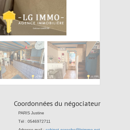
Coordonnées du négociateur
PARIS Justine
Tél : 0546972711
Adresse mail :
cabinet-gareche@lgimmo.net