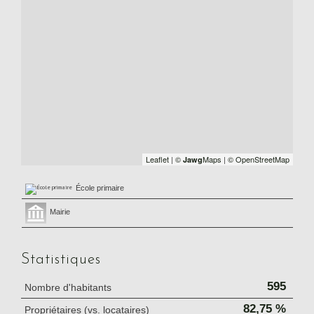
Leaflet
|
©
Maps
|
© OpenStreetMap
Jawg
École primaire
Mairie
Statistiques
595
Nombre d'habitants
82,75 %
Propriétaires (vs. locataires)