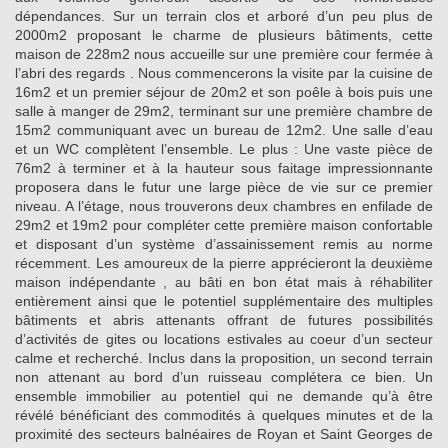
dépendances. Sur un terrain clos et arboré d’un peu plus de
2000m2 proposant le charme de plusieurs bâtiments, cette
maison de 228m2 nous accueille sur une première cour fermée à
l’abri des regards . Nous commencerons la visite par la cuisine de
16m2 et un premier séjour de 20m2 et son poêle à bois puis une
salle à manger de 29m2, terminant sur une première chambre de
15m2 communiquant avec un bureau de 12m2. Une salle d’eau
et un WC complètent l’ensemble. Le plus : Une vaste pièce de
76m2 à terminer et à la hauteur sous faitage impressionnante
proposera dans le futur une large pièce de vie sur ce premier
niveau. A l’étage, nous trouverons deux chambres en enfilade de
29m2 et 19m2 pour compléter cette première maison confortable
et disposant d’un système d’assainissement remis au norme
récemment. Les amoureux de la pierre apprécieront la deuxième
maison indépendante , au bâti en bon état mais à réhabiliter
entièrement ainsi que le potentiel supplémentaire des multiples
bâtiments et abris attenants offrant de futures possibilités
d’activités de gites ou locations estivales au coeur d’un secteur
calme et recherché. Inclus dans la proposition, un second terrain
non attenant au bord d’un ruisseau complétera ce bien. Un
ensemble immobilier au potentiel qui ne demande qu’à être
révélé bénéficiant des commodités à quelques minutes et de la
proximité des secteurs balnéaires de Royan et Saint Georges de