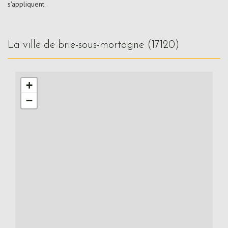
s'appliquent.
la ville de brie-sous-mortagne (17120)
+
−