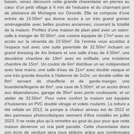
bassin, venez découvrir cette grande charentaise en pierres au
cœur d’un petit village à 6 min de l’estuaire et du charmant port
de plaisance de Mortagne sur Gironde. Elle se compose d’une
entrée de 15.50m² qui donne accès à un très grand grenier
aménageable avec belles poutres anciennes, couvrant la totalité
de la maison. Profitez d’une maison de plain pied avec un salon-
salle à manger de 30.50m², une cuisine équipée de 17m² avec un
accès sur la véranda de 23.50m². De l’entrée vous accédez à
l’espace nuit avec une suite parentale de 32.50m² incluant un
grand dressing de 4m linéaire et une salle d’eau de 4.50m², une
deuxième chambre de 19m² avec en enfilade, une troisième
chambre de 15m². Un couloir de 6m² distribue un wc indépendant
avec lave mains, une salle d’eau de 11m² avec double vasque et
une très grande douche à l’italienne de 2x2m, un double cellier de
8m² servant de chaufferie et de garde-manger, une
buanderie/lingerie de 8m², une cave de 5.50m², et un accès direct
aux dépendances, garage de 35m² avec porte coulissante, et un
atelier de 33.50m². Pour votre confort la maison est équipée
d’huisseries en PVC double vitrage et volets roulants. La toiture a
été refaite en 2012, la pompe à chaleur air/eau est de 2022 et
des panneaux photovoltaïques viennent d’être installés en juillet
2023. Il ne reste plus qu’à remettre au gout du jour pour que cette
maison devienne un vrai petit paradis. Cette charentaise dans
son écrin de verdure sera vous séduire grâce aux nombreuses