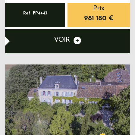
Prix
Ref: FP4443
981 180
€
VOIR