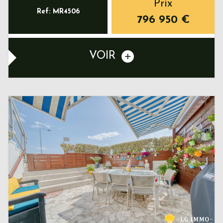
Prix
Ref: MR4506
796 950
€
VOIR