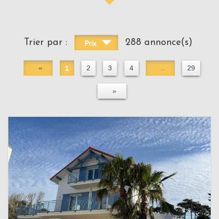
Trier par :
288 annonce(s)
Prix
«
1
2
3
4
..
29
»