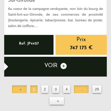
Sur-Gironde
Au coeur de la campagne verdoyante, non loin du bourg de
Saint-fort-sur-Gironde, de ses commerces de proximité
(boulangerie, épicerie, tabac/presse, bar, bureau de poste,
salon de coiffure,...
Prix
Ref: JP4427
747 175
€
VOIR
«
1
2
3
4
..
29
»