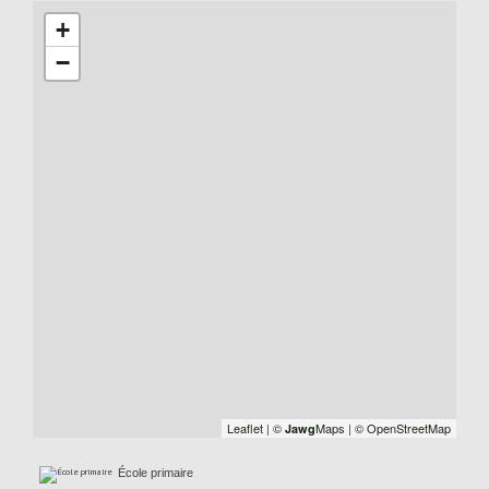
+
−
Leaflet
|
©
Maps
|
© OpenStreetMap
Jawg
École primaire