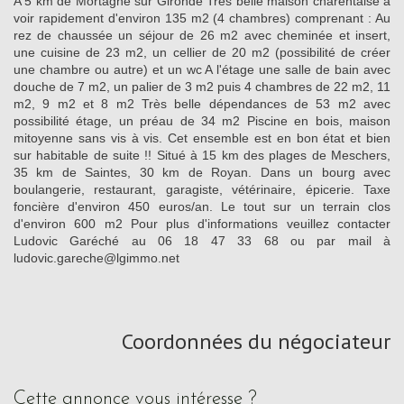
A 5 km de Mortagne sur Gironde Très belle maison charentaise à
voir rapidement d'environ 135 m2 (4 chambres) comprenant : Au
rez de chaussée un séjour de 26 m2 avec cheminée et insert,
une cuisine de 23 m2, un cellier de 20 m2 (possibilité de créer
une chambre ou autre) et un wc A l'étage une salle de bain avec
douche de 7 m2, un palier de 3 m2 puis 4 chambres de 22 m2, 11
m2, 9 m2 et 8 m2 Très belle dépendances de 53 m2 avec
possibilité étage, un préau de 34 m2 Piscine en bois, maison
mitoyenne sans vis à vis. Cet ensemble est en bon état et bien
sur habitable de suite !! Situé à 15 km des plages de Meschers,
35 km de Saintes, 30 km de Royan. Dans un bourg avec
boulangerie, restaurant, garagiste, vétérinaire, épicerie. Taxe
foncière d'environ 450 euros/an. Le tout sur un terrain clos
d'environ 600 m2 Pour plus d'informations veuillez contacter
Ludovic Garéché au 06 18 47 33 68 ou par mail à
ludovic.gareche@lgimmo.net
Coordonnées du négociateur
cette annonce vous intéresse ?