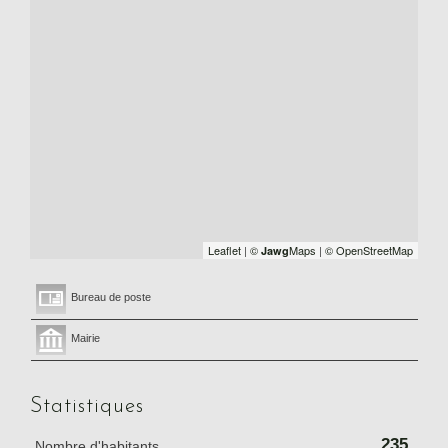
Leaflet
|
©
Maps
|
© OpenStreetMap
Jawg
Bureau de poste
Mairie
Statistiques
235
Nombre d'habitants