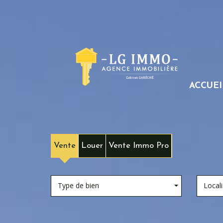
ACCUEI
Vente
Louer
Vente Immo Pro
Type de bien
Locali