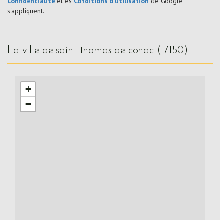
Confidentialité
et es
Conditions d'utilisation
de Google
s'appliquent.
la ville de saint-thomas-de-conac (17150)
+
−