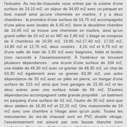
l'estuaire. Au rez-de-chaussée vous entrez par la cuisine d'une
surface de 24,15 m2, un séjour de 34,60 m2 avec un parquet en
bois massif ainsi qu'une cheminée en marbre, il y a deux
chambres : la première d'une surface de 16,75 m2 accompagnée
d'une pièce avec lavabo de 6,45 m2, dans la deuxième chambre
de 14,40 m2 se trouve une cheminée en marbre, ainsi qu'un
grand cellier de 15 m2 et un WC de 2,40 m2. L'étage se compose
de 6 chambres de 10,50 m2, 19,80 m2,17,40 m2, 17,55 m2,
14,80 m2 et 12,75 m2, deux couloirs : 4,15 m2 et 6,70 m2 et
d'une salle de bain de 3,30 m2 avec baignoire, bidet et lavabo
(non raccordé à l'assainissement). À l'extérieur se trouvent
plusieurs dépendances : une écurie d'une surface de 104 m2,
une étable de 48,30 m2 avec un grenier de 48,30 m2, un chai de
63,30 m2 également avec un grenier 63,30 m2, une autre
dépendance de 55 m2 avec un pilier en pierre, un hangar d'une
surface de 215 m2 ainsi que trois garages de 22,45 m2 et les
deux autres avec une surface totale de 56 m2. D'autres
dépendances accompagnent cette grande propriété : un batiment
en parpaing d'une surface de 61 m2, l'autre de 30 m2 ainsi que
deux ateliers de 16,30 m2 et 22,15 m2. Une maisonnette de 24
m2 avec une chambre à l'étage ainsi qu'un puits. Toutes les
menuiseries du rez-de chaussé sont en PVC double vitrage,
l'assainissement est assuré par une fausse étanche (non