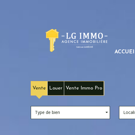
ACCUEI
Vente
Louer
Vente Immo Pro
Type de bien
Locali