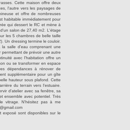
rasses. Cette maison offre deux
ces, l'autre vers les paysages de
umineuse et offre de nombreuses
 est habitable immédiatement pour
rée qui dessert le RC et mène à
, d'un salon de 27,40 m2. L'étage
sur les 5 chambres de belle taille
. Un dressing termine le couloir.
à la salle d'eau comprenant une
er permettant de prévoir une autre
inuité avec l'habitation offre un
son ou se transformer en espace
). Des dépendances à rénover de
ent supplémentaire pour un gîte
elle hauteur sous plafond. Cette
rrière du terrain vers l'estuaire.
rvir d'atelier avec sa fenêtre, sa
et ensemble avec potentiel. Très
le vitrage. N'hésitez pas à me
lt@gmail.com
t exposé sont disponibles sur le