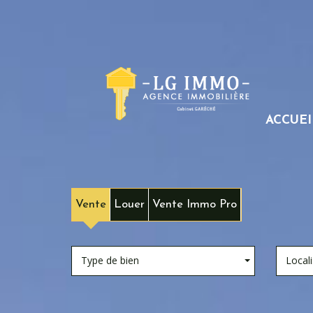
ACCUEI
Vente
Louer
Vente Immo Pro
Type de bien
Locali