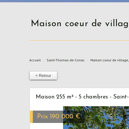
Maison coeur de village, 7 pièces, 5 chambres + dépendances attenantes et
Accueil
Saint-Thomas-de-Conac
Maison coeur de village
< Retour
Maison 255 m² - 5 chambres - Sain
Prix
190 000
€