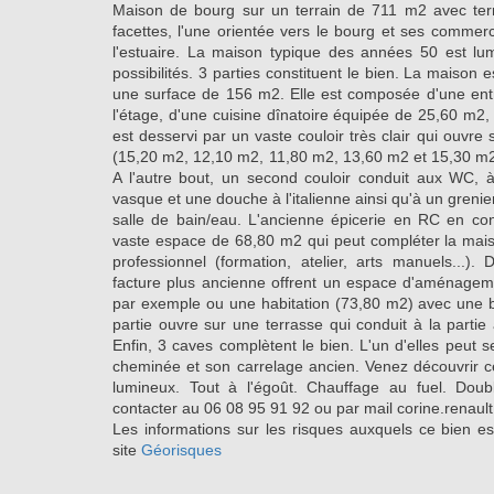
Maison de bourg sur un terrain de 711 m2 avec ter
facettes, l'une orientée vers le bourg et ses commer
l'estuaire. La maison typique des années 50 est l
possibilités. 3 parties constituent le bien. La maison
une surface de 156 m2. Elle est composée d'une ent
l'étage, d'une cuisine dînatoire équipée de 25,60 m2
est desservi par un vaste couloir très clair qui ouvre 
(15,20 m2, 12,10 m2, 11,80 m2, 13,60 m2 et 15,30 m2)
A l'autre bout, un second couloir conduit aux WC, 
vasque et une douche à l'italienne ainsi qu'à un greni
salle de bain/eau. L'ancienne épicerie en RC en cont
vaste espace de 68,80 m2 qui peut compléter la mai
professionnel (formation, atelier, arts manuels...
facture plus ancienne offrent un espace d'aménagem
par exemple ou une habitation (73,80 m2) avec une b
partie ouvre sur une terrasse qui conduit à la partie a
Enfin, 3 caves complètent le bien. L'un d'elles peut se
cheminée et son carrelage ancien. Venez découvrir c
lumineux. Tout à l'égoût. Chauffage au fuel. Doub
contacter au 06 08 95 91 92 ou par mail corine.renau
Les informations sur les risques auxquels ce bien es
site
Géorisques