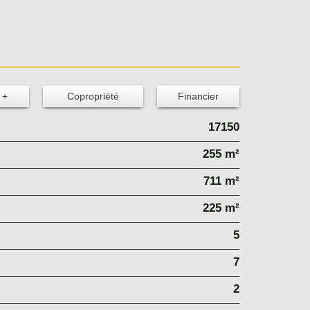
 +
Copropriété
Financier
17150
255 m²
711 m²
225 m²
5
7
2