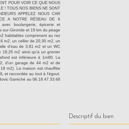
ENT POUR VOIR CE QUE NOUS
 ! TOUS NOS BIENS NE SONT
ENDEURS APPELEZ NOUS CAR
CE A NOTRE RÉSEAU DE 6
vec boulangerie, épicerie et
s-sur-Gironde et 19 km du péage
m2 habitables comprenant au rez
6 m2, un cellier de 20,30 m2, un
salle d'eau de 3,81 m2 et un WC
 18,25 m2 ainsi qu'à un grenier
afond est inférieure à 1m80. La
m2, d'un garage de 44 m2 et de
 18 m2). La maison est chauffée
L et raccordée au tout à l'égout.
Ludovic Garéché au 06.18.47.33.68
descriptif du bien