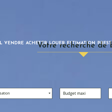
L
VENDRE
ACHETER
LOUER
ESTIMATION
PRES
votre recherche de 
sation