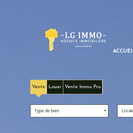
ACCUEI
Vente
Louer
Vente Immo Pro
Type de bien
Locali