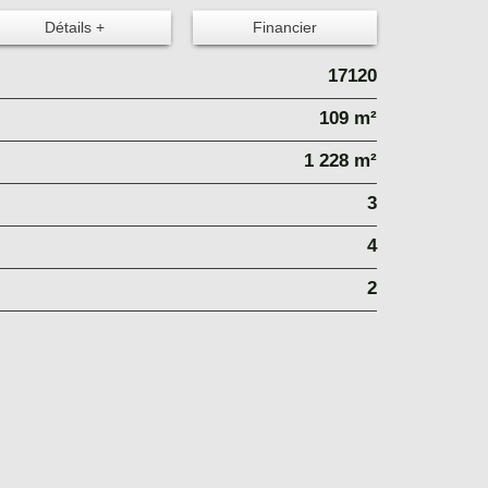
Détails +
Financier
17120
109 m²
1 228 m²
3
4
2