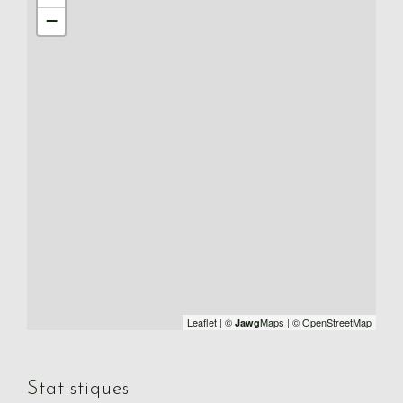
−
Leaflet
|
©
Maps
|
© OpenStreetMap
Jawg
Statistiques