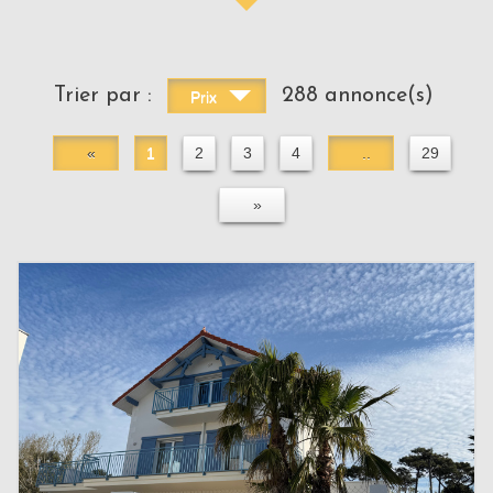
Trier par :
288 annonce(s)
Prix
«
1
2
3
4
..
29
»