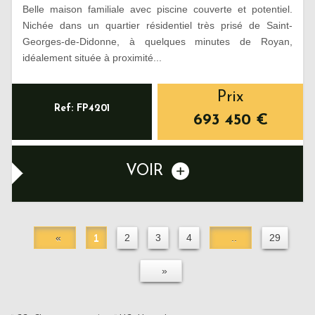
Belle maison familiale avec piscine couverte et potentiel.
Nichée dans un quartier résidentiel très prisé de Saint-
Georges-de-Didonne, à quelques minutes de Royan,
idéalement située à proximité...
Prix
Ref: FP4201
693 450
€
VOIR
«
1
2
3
4
..
29
»