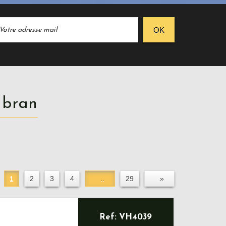
OK
oubran
1
2
3
4
..
29
»
Ref: VH4039