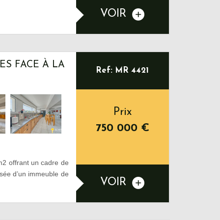
VOIR
S FACE À LA
Ref: MR 4421
Prix
750 000
€
2 offrant un cadre de
aussée d’un immeuble de
VOIR