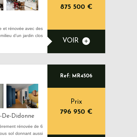
875 500
€
e et rénovée avec des
milieu d’un jardin clos
VOIR
Ref: MR4506
Prix
796 950
€
s-De-Didonne
tièrement rénovée de 6
ous sol donnant aussi