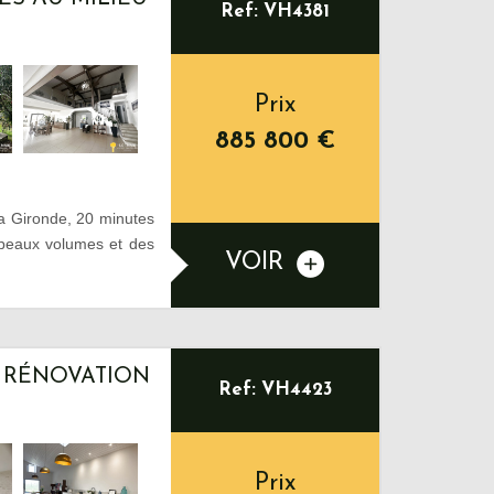
Ref: VH4381
Prix
885 800
€
la Gironde, 20 minutes
 beaux volumes et des
VOIR
– RÉNOVATION
Ref: VH4423
Prix