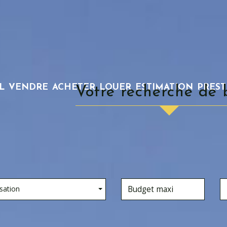
L
VENDRE
ACHETER
LOUER
ESTIMATION
PRES
Votre recherche de 
sation