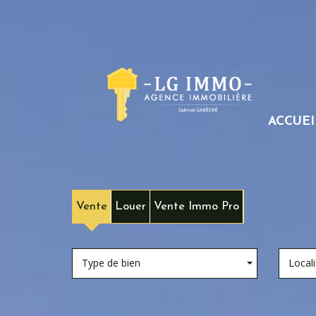
ACCUEI
Vente
Louer
Vente Immo Pro
Type de bien
Locali