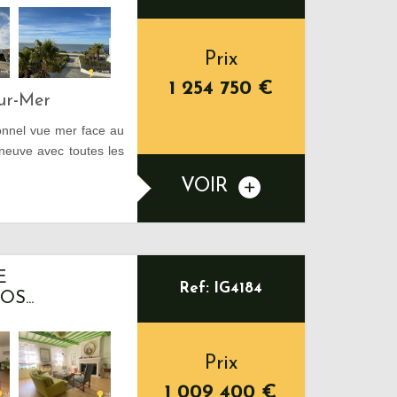
Prix
1 254 750
€
Sur-Mer
onnel vue mer face au
neuve avec toutes les
VOIR
E
Ref: IG4184
S...
Prix
1 009 400
€