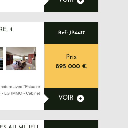
VOIR
E, 4
Ref: JP4437
Prix
895 000
€
 nature avec l'Estuaire
ce - LG IMMO - Cabinet
VOIR
ES AU MILIEU