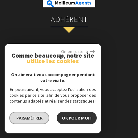
ADHÉRENT
On en reste là
Comme beaucoup, notre site
utilise les cookies
On aimerait vous accompagner pendant
votre visite.
se connecter
En poursuivant, vous acceptez l'utilisation des
cookies par ce site, afin de vous proposer des
contenus adaptés et réaliser des statistiques !
PARAMÉTRER
OK POUR MOI !
Espace propriétaires