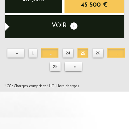
Ref: JP4312
45 500
€
VOIR
«
1
..
24
25
26
..
29
»
* CC : Charges comprises
* HC : Hors charges