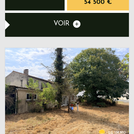
54 500
€
VOIR