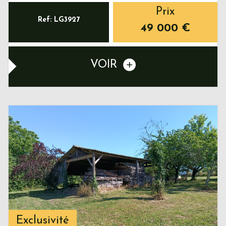
Prix
Ref: LG3927
49 000
€
VOIR
Exclusivité