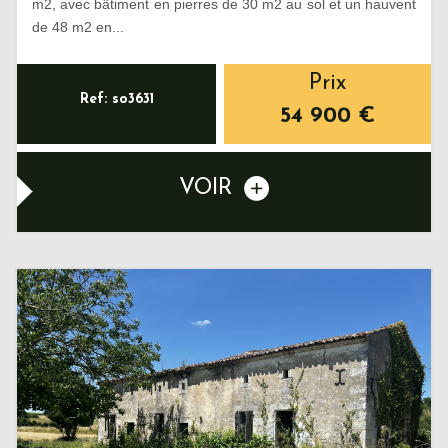
m2, avec bâtiment en pierres de 30 m2 au sol et un hauvent
de 48 m2 en...
Prix
Ref: so3631
54 900
€
VOIR