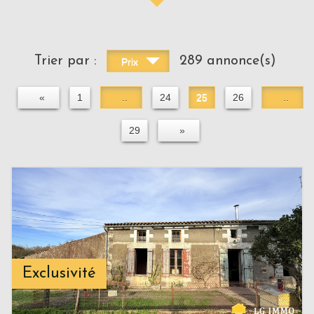
Trier par :
289 annonce(s)
Prix
«
1
..
24
25
26
..
29
»
Exclusivité