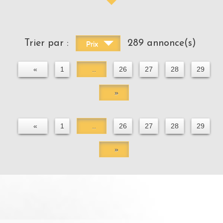
Trier par :
289 annonce(s)
Prix
«
1
..
26
27
28
29
»
«
1
..
26
27
28
29
»