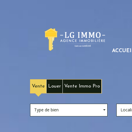
ACCUEI
Vente
Louer
Vente Immo Pro
Type de bien
Locali