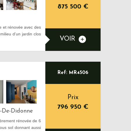
875 500
€
e et rénovée avec des
milieu d’un jardin clos
VOIR
Ref: MR4506
Prix
796 950
€
s-De-Didonne
tièrement rénovée de 6
ous sol donnant aussi