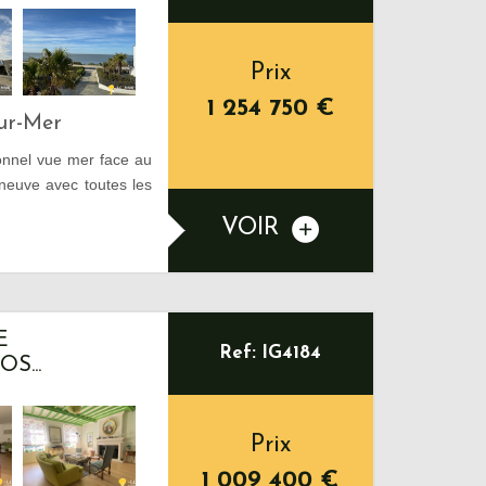
Prix
1 254 750
€
Sur-Mer
onnel vue mer face au
neuve avec toutes les
VOIR
E
Ref: IG4184
S...
Prix
1 009 400
€