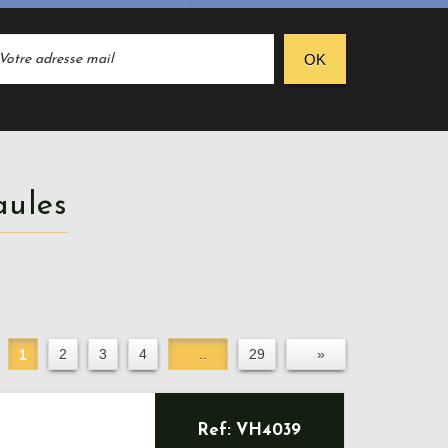
OK
aules
1
2
3
4
..
29
»
Ref: VH4039