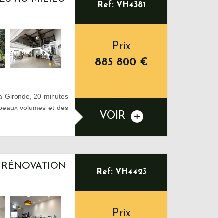
Ref: VH4381
Prix
885 800
€
la Gironde, 20 minutes
 beaux volumes et des
VOIR
– RÉNOVATION
Ref: VH4423
Prix