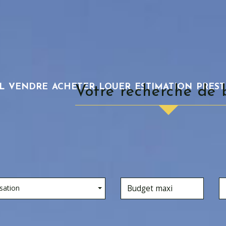
L
VENDRE
ACHETER
LOUER
ESTIMATION
PRES
Votre recherche de 
sation