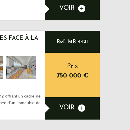
VOIR
S FACE À LA
Ref: MR 4421
Prix
750 000
€
2 offrant un cadre de
aussée d’un immeuble de
VOIR