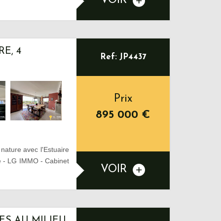
VOIR
E, 4
Ref: JP4437
Prix
895 000
€
 nature avec l'Estuaire
ce - LG IMMO - Cabinet
VOIR
ES AU MILIEU