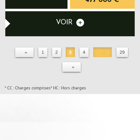
477 000
€
VOIR
«
1
2
3
4
..
29
»
* CC : Charges comprises
* HC : Hors charges