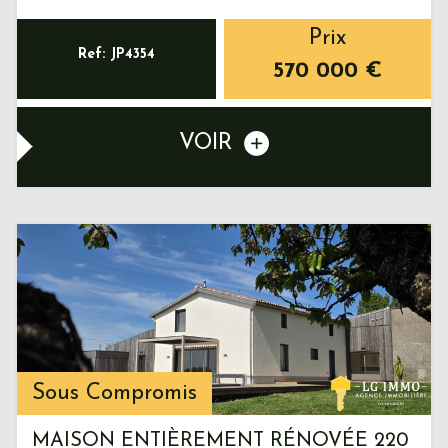
Prix
Ref: JP4354
570 000
€
VOIR
Sous Compromis
MAISON ENTIÈREMENT RÉNOVÉE 220