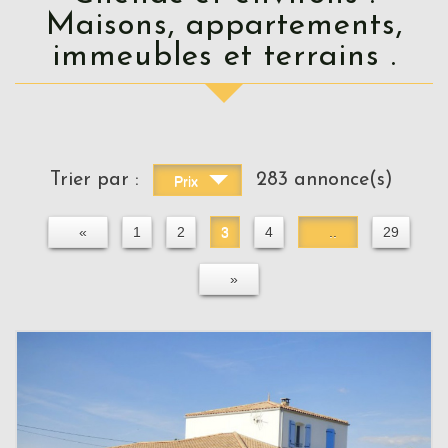
Maisons, appartements,
immeubles et terrains .
Trier par :
283 annonce(s)
Prix
«
1
2
3
4
..
29
»