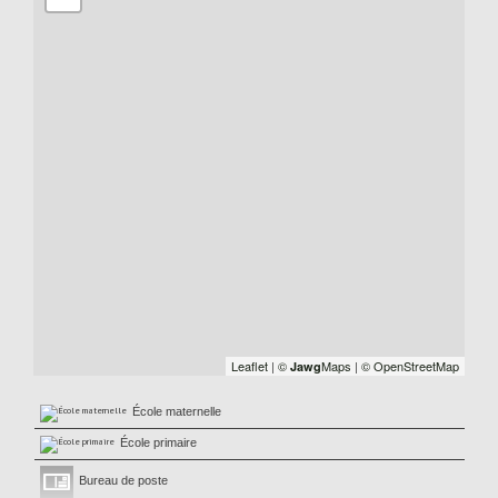
Leaflet
|
©
Maps
|
© OpenStreetMap
Jawg
École maternelle
École primaire
Bureau de poste