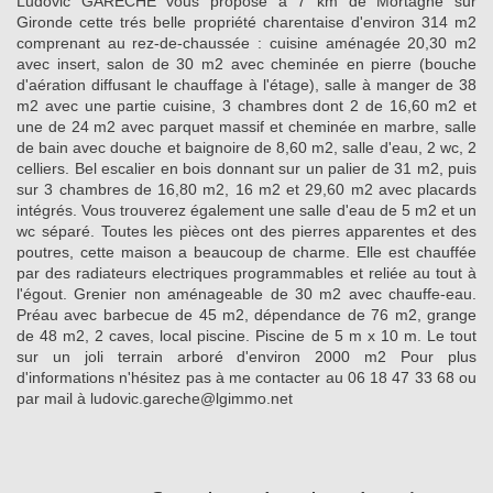
Ludovic GARÉCHÉ vous propose à 7 km de Mortagne sur
Gironde cette trés belle propriété charentaise d'environ 314 m2
comprenant au rez-de-chaussée : cuisine aménagée 20,30 m2
avec insert, salon de 30 m2 avec cheminée en pierre (bouche
d'aération diffusant le chauffage à l'étage), salle à manger de 38
m2 avec une partie cuisine, 3 chambres dont 2 de 16,60 m2 et
une de 24 m2 avec parquet massif et cheminée en marbre, salle
de bain avec douche et baignoire de 8,60 m2, salle d'eau, 2 wc, 2
celliers. Bel escalier en bois donnant sur un palier de 31 m2, puis
sur 3 chambres de 16,80 m2, 16 m2 et 29,60 m2 avec placards
intégrés. Vous trouverez également une salle d'eau de 5 m2 et un
wc séparé. Toutes les pièces ont des pierres apparentes et des
poutres, cette maison a beaucoup de charme. Elle est chauffée
par des radiateurs electriques programmables et reliée au tout à
l'égout. Grenier non aménageable de 30 m2 avec chauffe-eau.
Préau avec barbecue de 45 m2, dépendance de 76 m2, grange
de 48 m2, 2 caves, local piscine. Piscine de 5 m x 10 m. Le tout
sur un joli terrain arboré d'environ 2000 m2 Pour plus
d'informations n'hésitez pas à me contacter au 06 18 47 33 68 ou
par mail à ludovic.gareche@lgimmo.net