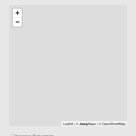
+
−
Leaflet
|
©
Maps
|
© OpenStreetMap
Jawg