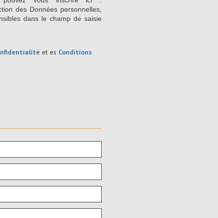
 pouvez vous inscrire ici :
ction des Données personnelles,
nsibles dans le champ de saisie
nfidentialité
et es
Conditions