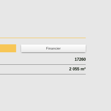
Financier
17260
2 055 m²