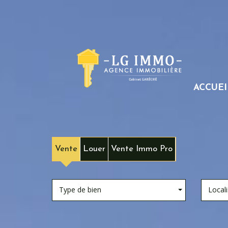
ACCUEI
Vente
Louer
Vente Immo Pro
Type de bien
Locali