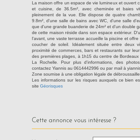
La maison offre un espace de vie lumineux et ouvert 
et cuisine, de 36.5m², avec cheminée et baies vit
pleinement de la vue. Elle dispose de quatre cham
9.8m², d'une salle de bains avec WC, d'une salle d'ea
que d'une grande buanderie de 24m² et d'un double ga
de cette maison réside dans son espace extérieur. D'u
l'avant, une vaste terrasse accueille la piscine et off
coucher de soleil. Idéalement située entre deux vi
proximité de commerces, bars et restaurants sur leu
des premières plages, à 1h15 du centre de Bordeaux 
La Rochelle. Pour plus d'informations, des photos
contactez Yiannis au 0614442996 ou par mail à yiann
Zone soumise à une obligation légale de débroussaill
Les informations sur les risques auxquels ce bien es
site
Géorisques
cette annonce vous intéresse ?