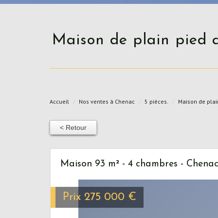
Maison de plain pied avec 4 chambres piscine et belle vue sur l'estuaire de
Accueil
Nos ventes à Chenac
5 pièces.
Maison de plai
< Retour
Maison 93 m² - 4 chambres - Chenac
Prix
275 000
€