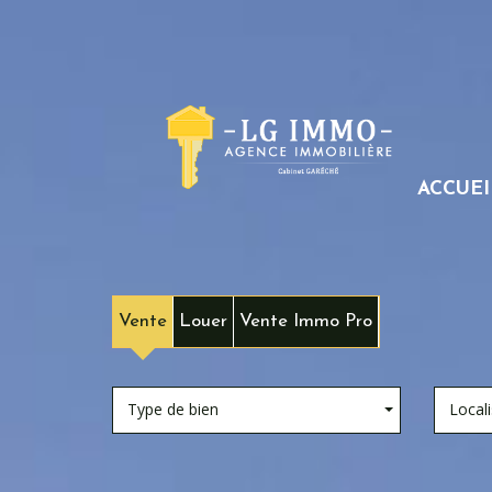
ACCUEI
Vente
Louer
Vente Immo Pro
Type de bien
Locali