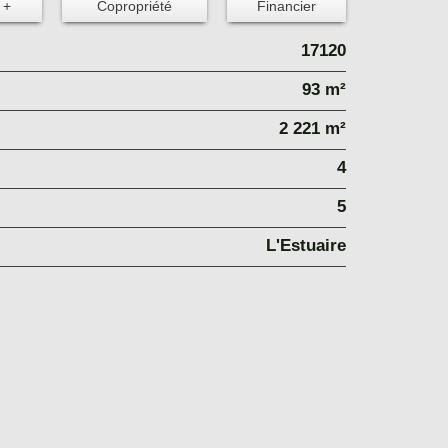
 +
Copropriété
Financier
17120
93 m²
2 221 m²
4
5
L'Estuaire