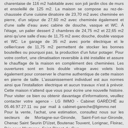
charentaise de 116 m2 habitable avec son joli jardin clos de murs
et ensoleillé de 125 m2. La maison se compose au rez-de-
chaussée d'une cuisine dinatoire de 23,70 m2 avec cheminée en
pierre, d'un séjour de 27,60 m2 avec cheminée également et
d'une salle d'eau avec cabine de douche, vasque et WC. À
l'étage, un palier dessert 2 chambres de 24,75 m2 et 22,65 m2
ainsi qu'une salle d'eau de 11,75 m2 avec douche, double vasque
et WC. Le garage de 35 m2 avec porte électrique et le
cellier/cave de 11,75 m2 permettent de stocker les bonnes
bouteilles ou pourquoi pas, la production d'un futur potager. Pour
votre confort, une climatisation reversible à été installée et assure
le chauffage de la maison en complément des cheminées. Les
ouvertures sont en bois double vitrage avec volets bois
également pour conserver le charme authentique de cette maison
en pierre de taille. L'assainissement individuel est aux normes
ainsi que l'installation électrique et aucun travaux n'est à prévoir.
Cette maison n'attend que vous pour écrire une nouvelle histoire.
Pour visiter ce bien ou obtenir davantage d'informations, veuillez
contacter votre agence - LG IMMO - Cabinet GARÉCHÉ au
05.46.97.27.11 ou par mail à cabinet-gareche@lgimmo.net
Pour la vente, l'achat, une estimation, consultez nous sur les
secteurs de Mortagne-sur-Gironde, Saint-Fort-sur-Gironde,
Chenac Saint Seurin D'Uzet, Boutenac Touvent, Lorignac, Floirac,