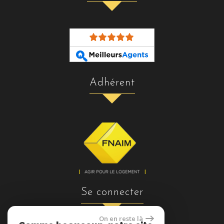
adhérent
se connecter
On en reste là