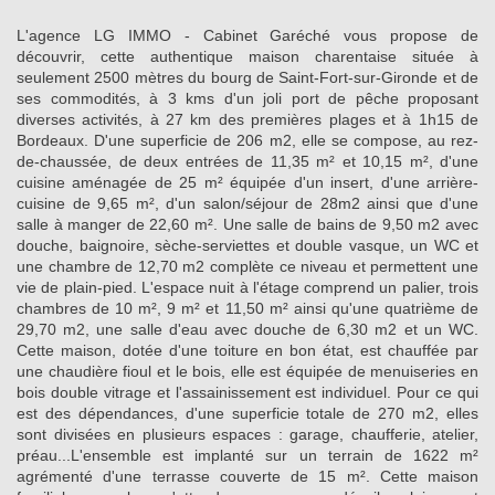
L'agence LG IMMO - Cabinet Garéché vous propose de
découvrir, cette authentique maison charentaise située à
seulement 2500 mètres du bourg de Saint-Fort-sur-Gironde et de
ses commodités, à 3 kms d'un joli port de pêche proposant
diverses activités, à 27 km des premières plages et à 1h15 de
Bordeaux. D'une superficie de 206 m2, elle se compose, au rez-
de-chaussée, de deux entrées de 11,35 m² et 10,15 m², d'une
cuisine aménagée de 25 m² équipée d'un insert, d'une arrière-
cuisine de 9,65 m², d'un salon/séjour de 28m2 ainsi que d'une
salle à manger de 22,60 m². Une salle de bains de 9,50 m2 avec
douche, baignoire, sèche-serviettes et double vasque, un WC et
une chambre de 12,70 m2 complète ce niveau et permettent une
vie de plain-pied. L'espace nuit à l'étage comprend un palier, trois
chambres de 10 m², 9 m² et 11,50 m² ainsi qu'une quatrième de
29,70 m2, une salle d'eau avec douche de 6,30 m2 et un WC.
Cette maison, dotée d'une toiture en bon état, est chauffée par
une chaudière fioul et le bois, elle est équipée de menuiseries en
bois double vitrage et l'assainissement est individuel. Pour ce qui
est des dépendances, d'une superficie totale de 270 m2, elles
sont divisées en plusieurs espaces : garage, chaufferie, atelier,
préau...L'ensemble est implanté sur un terrain de 1622 m²
agrémenté d'une terrasse couverte de 15 m². Cette maison