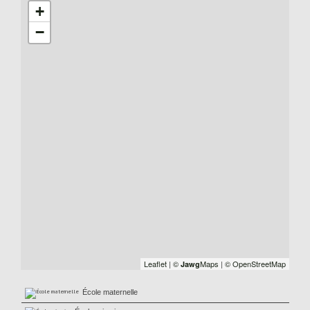
+
−
Leaflet
|
©
Maps
|
© OpenStreetMap
Jawg
École maternelle