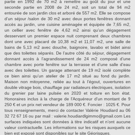
partie en 1992 de 70 m2 à remettre au goût du jour et une
seconde partie en 2008 de 24 m2, soit un total de 94 m2
entourée de son jardin clos et arboré de 557 m2. Elle se compose
d’un séjour /salon de 30 m2 avec deux portes fenêtres donnant
accès au jardin, une cuisine aménagée et équipée de 7,65 m2,
un cellier avec fenêtre de 4,62 m2 ainsi qu’un dégagement
desservant un premier espace nuit comprenant deux chambres
dont une avec placard de 10,38 m2 et 11,07 m2, une salle de
bains de 5,13 m2 avec douche, baignoire, lavabo et bidet ainsi
que des toilettes séparés. De l’autre côté du séjour, dégagement
donnant accès à l’agrandissement de 24 m2 composé d’une
chambre avec porte fenêtre sur la terrasse et d’une salle d’eau
avec des toilettes. Un garage attenant de 19 m2 isolé complète
ce bien ainsi qu’un atelier de 17 m2 situé au fond du jardin.
Maison non mitoyenne, reliée au tout à l’égout, ouvertures en
double vitrage bois, chauffage par radiateurs électriques, isolation
du grenier par laine pulsée en 2020 et toiture en bon état.
Honoraires inclus à la charge de l'Acquéreur d'un montant de 9
250 € et un prix net vendeur de 189 000 €. Foncier : 1025 €. Pour
tous renseignements, merci de contacter Valérie Houdiard au 06
32 72 67 16 ou par mail : valerie.houdiardlgimmo@gmail.com Les
surfaces indiquées sont données à titre indicatif et n’ont aucune
valeur contractuelle. Les informations sur les risques auxquels ce
bien est exposé sont disponibles sur le site Géorisques.