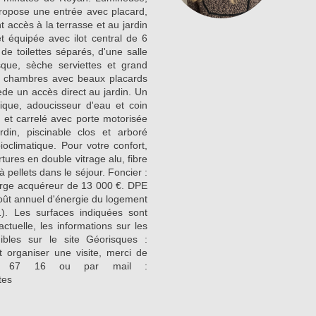
ropose une entrée avec placard,
 accès à la terrasse et au jardin
 équipée avec ilot central de 6
e toilettes séparés, d'une salle
ue, sèche serviettes et grand
x chambres avec beaux placards
e un accès direct au jardin. Un
ique, adoucisseur d'eau et coin
 et carrelé avec porte motorisée
rdin, piscinable clos et arboré
climatique. Pour votre confort,
rtures en double vitrage alu, fibre
 pellets dans le séjour. Foncier :
arge acquéreur de 13 000 €. DPE
 coût annuel d'énergie du logement
. Les surfaces indiquées sont
actuelle, les informations sur les
bles sur le site Géorisques :
 organiser une visite, merci de
72 67 16 ou par mail :
tes