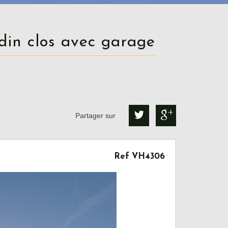
rdin clos avec garage
Partager sur
Ref VH4306