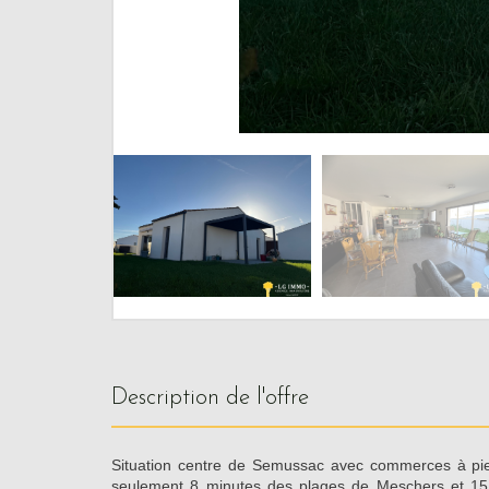
description de l'offre
Situation centre de Semussac avec commerces à pi
seulement 8 minutes des plages de Meschers et 15