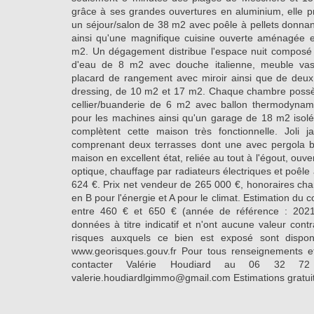
grâce à ses grandes ouvertures en aluminium, elle p
un séjour/salon de 38 m2 avec poêle à pellets donnant
ainsi qu'une magnifique cuisine ouverte aménagée et
m2. Un dégagement distribue l'espace nuit composé d
d'eau de 8 m2 avec douche italienne, meuble vasq
placard de rangement avec miroir ainsi que de deu
dressing, de 10 m2 et 17 m2. Chaque chambre possèd
cellier/buanderie de 6 m2 avec ballon thermodynam
pour les machines ainsi qu'un garage de 18 m2 isolé
complètent cette maison très fonctionnelle. Joli ja
comprenant deux terrasses dont une avec pergola bio
maison en excellent état, reliée au tout à l'égout, ouve
optique, chauffage par radiateurs électriques et poêle à
624 €. Prix net vendeur de 265 000 €, honoraires ch
en B pour l'énergie et A pour le climat. Estimation du
entre 460 € et 650 € (année de référence : 2021)
données à titre indicatif et n'ont aucune valeur contr
risques auxquels ce bien est exposé sont disponi
www.georisques.gouv.fr Pour tous renseignements et
contacter Valérie Houdiard au 06 32 
valerie.houdiardlgimmo@gmail.com Estimations gratui