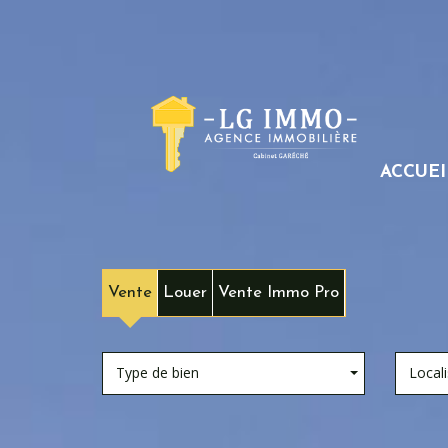
ACCUEI
Vente
Louer
Vente Immo Pro
Type de bien
Locali