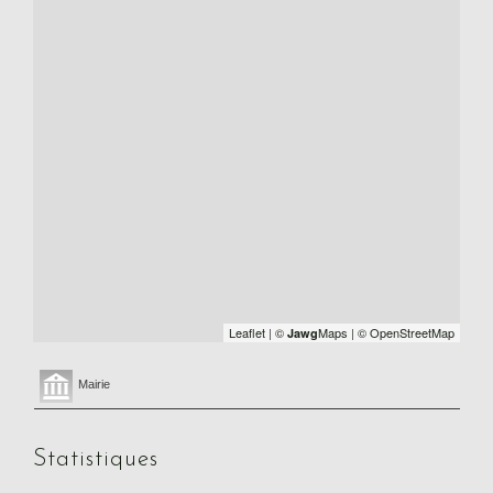
Leaflet
|
©
Maps
|
© OpenStreetMap
Jawg
Mairie
Statistiques