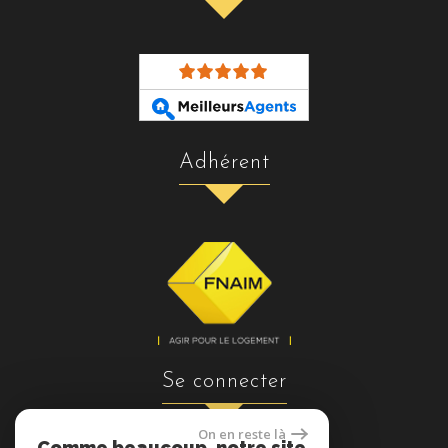
adhérent
se connecter
On en reste là
Comme beaucoup, notre site