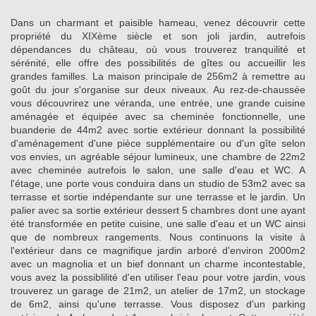
Dans un charmant et paisible hameau, venez découvrir cette
propriété du XIXème siècle et son joli jardin, autrefois
dépendances du château, où vous trouverez tranquilité et
sérénité, elle offre des possibilités de gîtes ou accueillir les
grandes familles. La maison principale de 256m2 à remettre au
goût du jour s'organise sur deux niveaux. Au rez-de-chaussée
vous découvrirez une véranda, une entrée, une grande cuisine
aménagée et équipée avec sa cheminée fonctionnelle, une
buanderie de 44m2 avec sortie extérieur donnant la possibilité
d'aménagement d'une pièce supplémentaire ou d'un gîte selon
vos envies, un agréable séjour lumineux, une chambre de 22m2
avec cheminée autrefois le salon, une salle d'eau et WC. A
l'étage, une porte vous conduira dans un studio de 53m2 avec sa
terrasse et sortie indépendante sur une terrasse et le jardin. Un
palier avec sa sortie extérieur dessert 5 chambres dont une ayant
été transformée en petite cuisine, une salle d'eau et un WC ainsi
que de nombreux rangements. Nous continuons la visite à
l'extérieur dans ce magnifique jardin arboré d'environ 2000m2
avec un magnolia et un bief donnant un charme incontestable,
vous avez la possiblilité d'en utiliser l'eau pour votre jardin, vous
trouverez un garage de 21m2, un atelier de 17m2, un stockage
de 6m2, ainsi qu'une terrasse. Vous disposez d'un parking