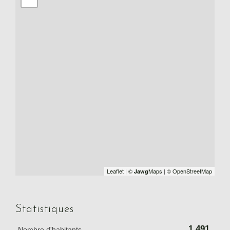
Leaflet
|
©
Maps
|
© OpenStreetMap
Jawg
Statistiques
1 491
Nombre d'habitants