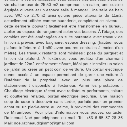
vie chaleureuse de 25,50 m2 comprenant un salon, une cuisine
équipée ouverte et un espace salle à manger. Une salle de bain
avec WC de 2,70m2 ainsi qu'une pièce attenante de 11m2,
actuellement utilisée comme buanderie, complètent ce niveau —
cette dernière pouvant facilement être transformée en bureau,
atelier ou espace de rangement selon vos besoins. À l’étage, des
combles ont été aménagées en suite parentale avec travaux de
finition à prévoir, avec baignoire, espace dressing, (hauteur sous
plafond inférieure à 1m80 avec poutres centrales à moins d'un
mètre). Les travaux restants sont minimes : pose du parquet et
finition du plafond. À l’extérieur, vous profitez d’un charmant
jardinet de 22m2 entièrement clôturé, idéal pour installer un salon
de jardin ou créer un petit coin de verdure. Un portail électrique
donne accès à un espace permettant de garer une voiture à
l’intérieur de la propriété, avec en plus une place de
stationnement disponible à l’extérieur. Parmi les prestations :
Chauffage électrique récent avec radiateurs performants, toiture
et gouttières refaites, portail électrique sécurisé. Une maison
coup de cœur à découvrir sans tarder, parfaite pour un premier
achat ou un pied-à-terre au calme, à proximité des commodités
de Mirambeau. Pour plus d'information vous pouvez contacter
Ratineaud Noé par téléphone ou mail. Tel: +33 6 95 37 28 36
Mail: noe.ratineaudlgimmo@gmail.com