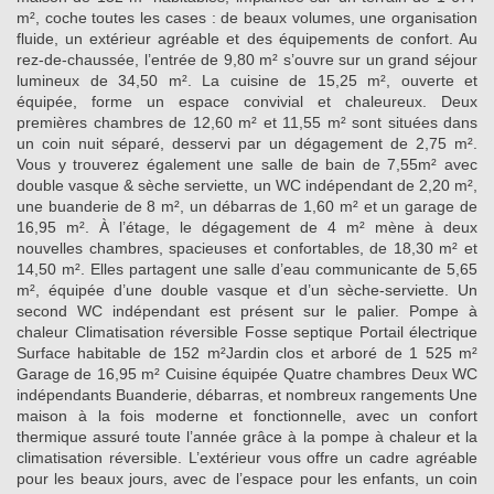
m², coche toutes les cases : de beaux volumes, une organisation
fluide, un extérieur agréable et des équipements de confort. Au
rez-de-chaussée, l’entrée de 9,80 m² s’ouvre sur un grand séjour
lumineux de 34,50 m². La cuisine de 15,25 m², ouverte et
équipée, forme un espace convivial et chaleureux. Deux
premières chambres de 12,60 m² et 11,55 m² sont situées dans
un coin nuit séparé, desservi par un dégagement de 2,75 m².
Vous y trouverez également une salle de bain de 7,55m² avec
double vasque & sèche serviette, un WC indépendant de 2,20 m²,
une buanderie de 8 m², un débarras de 1,60 m² et un garage de
16,95 m². À l’étage, le dégagement de 4 m² mène à deux
nouvelles chambres, spacieuses et confortables, de 18,30 m² et
14,50 m². Elles partagent une salle d’eau communicante de 5,65
m², équipée d’une double vasque et d’un sèche-serviette. Un
second WC indépendant est présent sur le palier. Pompe à
chaleur Climatisation réversible Fosse septique Portail électrique
Surface habitable de 152 m²Jardin clos et arboré de 1 525 m²
Garage de 16,95 m² Cuisine équipée Quatre chambres Deux WC
indépendants Buanderie, débarras, et nombreux rangements Une
maison à la fois moderne et fonctionnelle, avec un confort
thermique assuré toute l’année grâce à la pompe à chaleur et la
climatisation réversible. L’extérieur vous offre un cadre agréable
pour les beaux jours, avec de l’espace pour les enfants, un coin