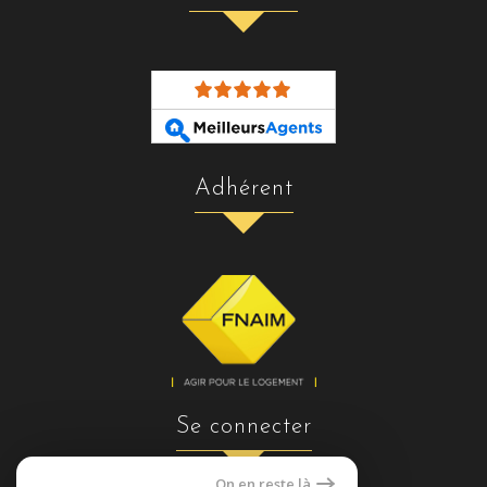
adhérent
se connecter
On en reste là