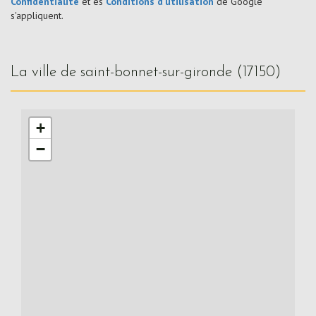
Confidentialité
et es
Conditions d'utilisation
de Google
s'appliquent.
la ville de saint-bonnet-sur-gironde (17150)
+
−