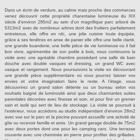
Dans un écrin de verdure, au calme mais proche des commerces
venez découvrir cette propriété charentaise lumineuse du XIX
siècle d'environ 285m2 au sein d'un magnifique parc arboré de
5313m2 avec de nombreux arbres dont des fruitiers parfaitement
entretenus, elle offre en rdc, une jolie cuisine toute équipée,
grâce à ses fenêtres en anse de panier elle offre une belle clarté,
une grande buanderie, une belle pièce de vie lumineuse où il fait
bon vivre, agrémentée de son poêle à bois, nous continuons la
visite avec une agréable chambre possédant une salle de bain
douche avec double vasques et dressing, un grand WC avec
vasque et rangement. Nous poursuivons la visite en découvrant
une grande pièce supplémentaire où vous pourrez laisser vos
envies et votre imagination faire le reste. A l'étage, vous
découvrirez un grand salon détente ou un bureau selon vos
souhaits baigné de luminosité ainsi que deux charmantes suites
parentales décorées avec finesse et soin, et pour finir un grenier
sain et isolé qui sert de lieu de stockage. La visite se poursuit à
l'extérieur, nous accèdons au studio indépendant d'environ 28m2
avec vue sur le parc et la piscine pouvant accueillir une activité de
gîte ou recevoir famille et amis. Un grand garage double de 75m2
avec deux portes dont une pour les camping cars. Une terrasse
couverte avec une cheminée en pierre pour profiter des grillades.