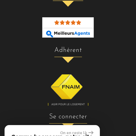
adhérent
se connecter
On en reste là