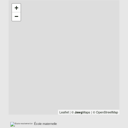
+
−
Leaflet
|
©
Maps
|
© OpenStreetMap
Jawg
École maternelle