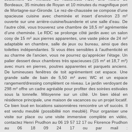
Bordeaux, 35 minutes de Royan et 10 minutes du magnifique port
de Mortagne-sur-Gironde. Le rez-de-chaussée se compose d’une
spacieuse cuisine avec cheminée et insert d’environ 23 m²
ouverte sur une arrière-cuisine/buanderie et une salle d’eau. De
l’autre côté, vous trouverez une chambre de 18,5 m² agrémentée
d’une cheminée. Le RDC se prolonge côté jardin avec un salon
cosy de 15 m² aux pierres apparentes, une vaste pièce de 24 m²
adaptable en chambre, salle de jeux ou bureau, ainsi que des
toilettes indépendantes. Si vous êtes sensibles à l’authenticité et
au charme de l’ancien, vous ne pourrez qu’apprécier l’étage. Un
palier dessert deux chambres très spacieuses (15 m² et 18,7 m²)
avec murs en pierres, poutres apparentes et parquets anciens.
De lumineuses fenêtres de toit agrémentent cet espace. Une
grande salle de bain de 5,50 m² avec WC et un espace
rangement/dressing complètent ce niveau. Le jardin verdoyant de
298 m² offre un cadre agréable pour profiter des soirées estivales
sous la tonnelle. Mitoyenne sur un côté. Un bien idéal en
résidence principale, une maison de vacances ou un projet locatif.
Ce bien loué en locations saisonnières rencontre un vif succès. Il
est vendu meublé (possibilité non meublé). Pour organiser une
visite sur place ou une visite immersive complète en vidéo,
contactez Henri Prudhon au 06 19 57 12 17 ou Florence Prudhon
au 06 18 09 24 17 ou par mail :