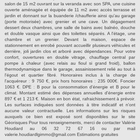
salon de 15 m2 ouvrant sur la veranda avec son SPA, une cuisine
ouverte aménagée et équipée de 11 m2 avec accès terrasse et
jardin et donnant sur la buanderie /chaufferie ainsi qu'au garage
(porte motorisée) avec grenier et une cave. Un dégagement
dessert deux chambres, une salle de bains avec balnéo, douche
et double vasque ainsi que des toilettes séparés. A l'étage, une
chambre et un grenier. Devant la maison, espace de
stationnement en enrobé pouvant accueillir plusieurs véhicules et
derrière, joli jardin clos et arboré avec dépendances. Pour votre
confort, ouvertures en double vitrage, chauffage central par
pompe à chaleur (avec relais au fioul si grand froid), ballon
thermodynamique dans le garage, assainissement relié au tout à
l'égout et quartier fibré. Honoraires inclus à la charge de
l'acquéreur : 9 750 €, prix hors honoraires : 235 000€. Foncier
1063 €. DPE : B pour la consommation d'énergie et B pour le
climat. Montant estimé des dépenses annuelles d'énergie entre
897 € et 1 213 €. Maison en bon état, rafraichissement à prévoir.
Les surfaces indiquées sont données à titre indicatif et n'ont
aucune valeur contractuelle. Les informations sur les risques
auxquels ce bien est exposé sont disponibles sur le site
Géorisques Pour tous renseignements, merci de contacter Valérie
Houdiard au 06 32 72 67 16 ou par mail
valerie.houdiardlgimmo@gmail.com Estimations gratuites