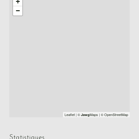
+
−
Leaflet
|
©
Maps
|
© OpenStreetMap
Jawg
Statistiques