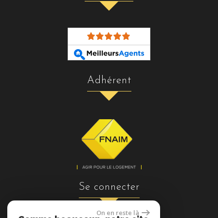
adhérent
se connecter
On en reste là