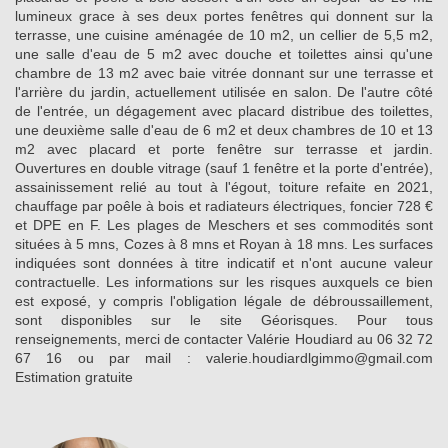
lumineux grace à ses deux portes fenêtres qui donnent sur la
terrasse, une cuisine aménagée de 10 m2, un cellier de 5,5 m2,
une salle d'eau de 5 m2 avec douche et toilettes ainsi qu'une
chambre de 13 m2 avec baie vitrée donnant sur une terrasse et
l'arrière du jardin, actuellement utilisée en salon. De l'autre côté
de l'entrée, un dégagement avec placard distribue des toilettes,
une deuxième salle d'eau de 6 m2 et deux chambres de 10 et 13
m2 avec placard et porte fenêtre sur terrasse et jardin.
Ouvertures en double vitrage (sauf 1 fenêtre et la porte d'entrée),
assainissement relié au tout à l'égout, toiture refaite en 2021,
chauffage par poêle à bois et radiateurs électriques, foncier 728 €
et DPE en F. Les plages de Meschers et ses commodités sont
situées à 5 mns, Cozes à 8 mns et Royan à 18 mns. Les surfaces
indiquées sont données à titre indicatif et n'ont aucune valeur
contractuelle. Les informations sur les risques auxquels ce bien
est exposé, y compris l'obligation légale de débroussaillement,
sont disponibles sur le site Géorisques. Pour tous
renseignements, merci de contacter Valérie Houdiard au 06 32 72
67 16 ou par mail : valerie.houdiardlgimmo@gmail.com
Estimation gratuite