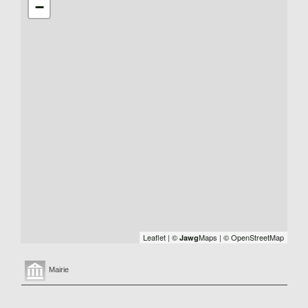
−
Leaflet
|
©
Maps
|
© OpenStreetMap
Jawg
Mairie