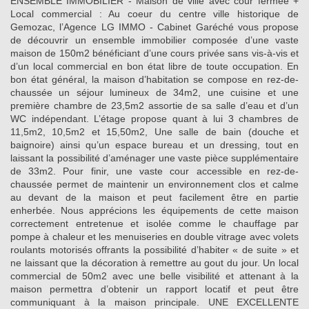
ENSEMBLE IMMOBILIER - Maison de ville avec cour fermée +
Local commercial : Au coeur du centre ville historique de
Gemozac, l’Agence LG IMMO - Cabinet Garéché vous propose
de découvrir un ensemble immobilier composée d’une vaste
maison de 150m2 bénéficiant d’une cours privée sans vis-à-vis et
d’un local commercial en bon état libre de toute occupation. En
bon état général, la maison d’habitation se compose en rez-de-
chaussée un séjour lumineux de 34m2, une cuisine et une
première chambre de 23,5m2 assortie de sa salle d’eau et d’un
WC indépendant. L’étage propose quant à lui 3 chambres de
11,5m2, 10,5m2 et 15,50m2, Une salle de bain (douche et
baignoire) ainsi qu’un espace bureau et un dressing, tout en
laissant la possibilité d’aménager une vaste pièce supplémentaire
de 33m2. Pour finir, une vaste cour accessible en rez-de-
chaussée permet de maintenir un environnement clos et calme
au devant de la maison et peut facilement être en partie
enherbée. Nous apprécions les équipements de cette maison
correctement entretenue et isolée comme le chauffage par
pompe à chaleur et les menuiseries en double vitrage avec volets
roulants motorisés offrants la possibilité d’habiter « de suite » et
ne laissant que la décoration à remettre au gout du jour. Un local
commercial de 50m2 avec une belle visibilité et attenant à la
maison permettra d’obtenir un rapport locatif et peut être
communiquant à la maison principale. UNE EXCELLENTE