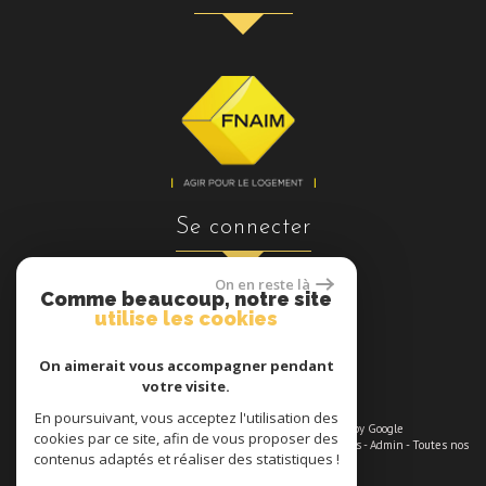
se connecter
On en reste là
Comme beaucoup, notre site
utilise les cookies
Espace propriétaires
On aimerait vous accompagner pendant
votre visite.
En poursuivant, vous acceptez l'utilisation des
© 2026 | Tous droits réservés | Traduction powered by Google
cookies par ce site, afin de vous proposer des
Plan du site
-
Mentions légales
-
Nos honoraires maximums
-
Liens
-
Admin
-
Toutes nos
contenus adaptés et réaliser des statistiques !
annonces
-
Politique RGPD