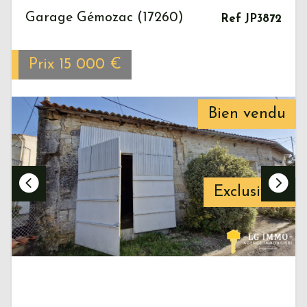
Garage Gémozac (17260)
Ref JP3872
Prix
15 000
€
Bien vendu
Exclusivité