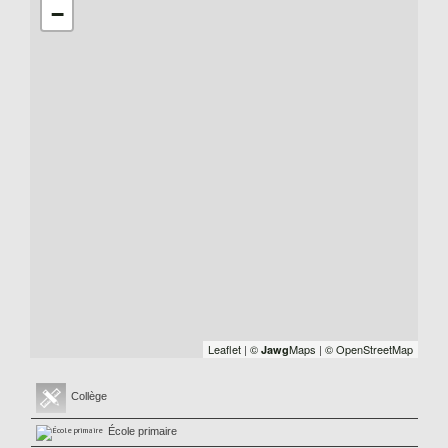
−
Leaflet
|
©
Maps
|
© OpenStreetMap
Jawg
Collège
École primaire