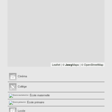
Leaflet
|
©
Maps
|
© OpenStreetMap
Jawg
Cinéma
Collège
École maternelle
École primaire
Lycée