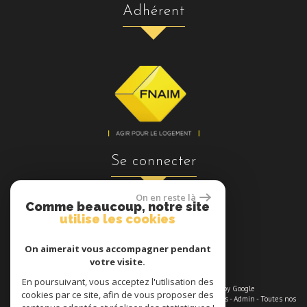
adhérent
se connecter
On en reste là
Comme beaucoup, notre site
utilise les cookies
Espace propriétaires
On aimerait vous accompagner pendant
votre visite.
En poursuivant, vous acceptez l'utilisation des
© 2026 | Tous droits réservés | Traduction powered by Google
cookies par ce site, afin de vous proposer des
Plan du site
-
Mentions légales
-
Nos honoraires maximums
-
Liens
-
Admin
-
Toutes nos