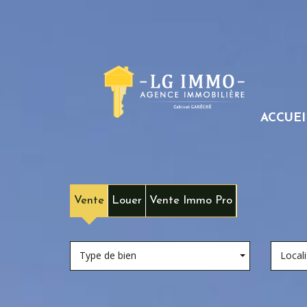
ACCUEI
Vente
Louer
Vente Immo Pro
Type de bien
Locali