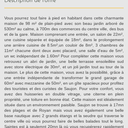
description de l'offre
Vous pourrez tout faire à pied en habitant dans cette charmante
maison de 98 m² de plain-pied avec son beau jardin arboré de
530m² au calme, à 700m des commerces du centre ville, des bus
et de la gare. Maison comprenant une entrée, un salon de 22m²,
une cuisine séparée et équipée de 18m², dans le prolongement
une arrière cuisine de 8.5m²,un couloir de 8m², 3 chambres de
11m² chacune dont deux avec placard, une salle d'eau de 5m²,
un wc indépendant de 1.60m² Pour compléter cette maison vous
retrouvez un abri de jardin, une belle terrasse ensoleillée sud
avec store électrique de 30m², et un joli jardin tout au tour de la
maison. Le plus de cette maison, vous avez la possibilité, grâce à
une entrée indépendante de transformer le grand garage de
60m² avec mezzanine de 50m², en un gîte spaciieux pour profitez
des touristes et des curistes de Saujon. Pour votre confort, vous
avez des huisseries en double vitrage, une citerne en plein
propriété, une toiture en bonne état. Cette maison est idéalement
située dans un environnement paisible. Saujon se trouve à 17mn
des plages et de Royan mais vous avez également une belle
base nautique avec 2 grands étangs et la seudre qui traverse le
centre ville où vous pourrez faire de belles balades tout le long.
Saintes est à seulemnt 20mn là où vous recupérerez rapidement