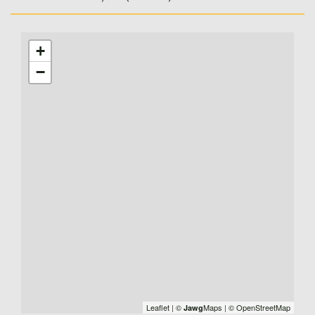
+
−
Leaflet
|
©
Maps
|
© OpenStreetMap
Jawg