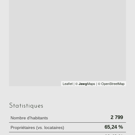
Leaflet
|
©
Maps
|
© OpenStreetMap
Jawg
Statistiques
2 799
Nombre d'habitants
65,24 %
Propriétaires (vs. locataires)