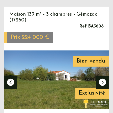
Maison 139 m² - 3 chambres - Gémozac
(17260)
Ref BA3608
Prix
224 000
€
Bien vendu
Exclusivité