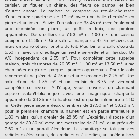
cerisier, un figuier, un chêne, des fleurs de pampa, et bien
d'autres encore. La maison se compose au rez-de-chaussée
d'une entrée spacieuse de 17 m² avec une belle cheminée en
pierre et un insert. Suivie d'un salon de 38.45 m² avec également
une cheminée en pierre, un poêle à bois, des poutres
apparentes. Deux celliers de 7.50 m² et 4.90 m², une cuisine
équipée de 11.35 m². Une salle à manger de 42.75 m² avec des
murs en pierre et une fenêtre de toit. Plus loin une salle d'eau de
5.50 m² avec un chauffage un sèche serviette et un lavabo. Un
WC indépendant de 2.55 m². Pour compléter cette superbe
maison, trois chambres de 26.35 m², 11.90 m² et 13.50 m², avec
cheminées en pierre, parquet, poutres apparentes. Pour le coin
rangement une pièce de 4.75 m² et une seconde de 2.25 m². Une
salle d'eau de 1.85 m² et un couloir de 6.75 m² viennent
compléter ce niveau. A l'étage, vous trouverez un charmant
espace salon/bibliothéque avec une magnifique charpente
apparente de 33.25 m² la hauteur est en partie inférieure à 1.80
m. Cette pièce sépare deux chambres de 17.50 m² et 33.20 m²,
pour la première chambre la hauteur est en partie inférieure à
1.80 m ainsi qu'un grenier de 28.85 m² L'extérieur dispose d'un
garage de 30.30 m² avec une mezzanine de 21 m², d'un préau de
7.60 m² et un portail électrique. Le chauffage se fait par des
radiateurs électriques, des radiateurs à inerties, un poêle à bois