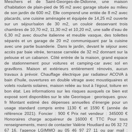
Meschers et de Saint-Georges-de-Didonne, une maison
d'habitation de plain-pied de 95 m2 avec garage située au milieu
de son jardin de 600 m2. Elle comprend une entée de 8 m2 avec
placards, une cuisine aménagée et équipée de 14,25 m2 ouverte
sur un séjour/salon de 30 m2, un couloir desservant trois
chambres de 10,70 m2, 11,30 m2 et 10,20 m2, une salle d’eau de
6,30 m2 avec douche italienne et meuble vasque, des toilettes
séparés et un garage de 20 m2 communiquant par la cuisine
avec une partie buanderie. Dans le jardin, devant le séjour avec
accès par baie vitrée, terrasse carrelée de 32 m2 donnant sur la
pelouse et un cabanon. Côté entrée de la maison, grand espace
de stationnement pour voitures et camping-car avec sol en
gravillons. Maison et extérieurs entièrement rénovés, aucun
travaux à prévoir. Chauffage électrique par radiateur ACOVA à
bain d’huile, ouvertures en double vitrage avec moustiquaires et
volets roulants solaires, maison reliée au tout à l’égout, toiture en
bon état. Les informations sur les risques auxquels ce bien est
exposé sont disponibles sur le site Georisque : georisques. gouv.
fr Montant estimé des dépenses annuelles d'énergie pour un
usage standard compris entre 1130 € et 1590 € (année de
référence 2021). Foncier : 900 € Prix net vendeur : 345000 €
Honoraires charge acquéreur de 16000 € TTC Pour tous
renseignements, merci de contacter Valérie Houdiard au 06 32 72
67 16, l'agence LGIMMO au 05 46 97 27 11 ou par mail :