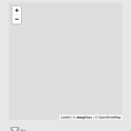
+
−
Leaflet
|
©
Maps
|
© OpenStreetMap
Jawg
Bar