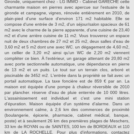
Gironde, uniquement chez - LG IMMO - Cabinet GARÉCHÉ cette
charmante maison en pierres avec apercue sur l'estuaire de la
gironde et campagne, vignes, rénovée entiérement en 2010, de
plain-pied d'une surface d'environ 171 m2 habitable. Elle se
compose d'une entrée de 3 m2, d'un séjour/salon spacieux de 61
m2 avec le charme de la pierre apparente, d'une cuisine de 23,40
m2 et d'une arrière cuisine de 11 m2. Vous trouverez un espace
nuit de deux chambres de 27 m2 et 25 m2, deux salles d'eau de
3,60 m2 et 5 m2 dont une avec WC. un dégagement de 4,60 m2,
un cellier de 3,20 m2 ainsi qu'un WC de 2,20 m2 viennent
compléter ce bien. À l'extérieur, un garage attenant de 20,80 m2
avec porte sectionnelle automatique, une dépendance en pierre
de 13 m2 et un puits. Le tout sur un terrain clos, arboré et
piscinable de 3452 m2. L'entrée dans la propriété se fait avec un
portail automatique. La taxe foncière est de 859 € par an. La
maison est équipée d'une pompe à chaleur réversible de 2010
par plancher. réserve d'eau de pluie enterrée de 10 000 litres.
L'assainissement est individuel et c'est une mini station
d'épuration. Maison équipée d'un systéme d'alarme. Dans un
environnement calme, à 2,6 km des commerces de proximité
(boulangerie, épicerie, pharmacie, cabinet médical, banque,
poste) et à seulement 26 km des premières plages de Meschers,
33 km de ROYAN ou de SAINTES, 100 km de BORDEAUX et 110
km de LA ROCHELLE. Pour plus d'informations, contactez