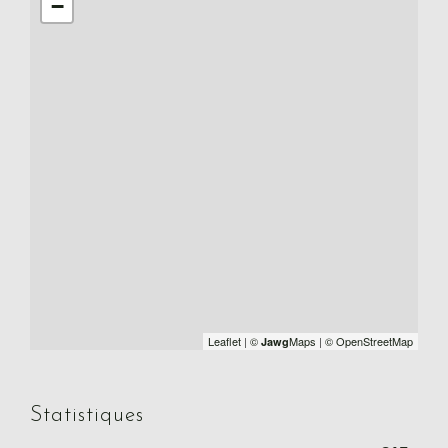
−
Leaflet
|
©
Maps
|
© OpenStreetMap
Jawg
Statistiques