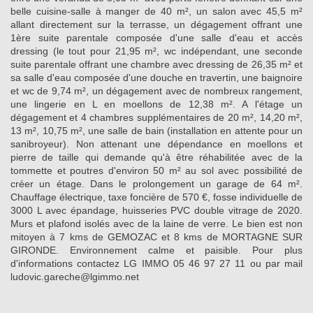
belle cuisine-salle à manger de 40 m², un salon avec 45,5 m²
allant directement sur la terrasse, un dégagement offrant une
1ère suite parentale composée d'une salle d'eau et accès
dressing (le tout pour 21,95 m², wc indépendant, une seconde
suite parentale offrant une chambre avec dressing de 26,35 m² et
sa salle d'eau composée d'une douche en travertin, une baignoire
et wc de 9,74 m², un dégagement avec de nombreux rangement,
une lingerie en L en moellons de 12,38 m². A l'étage un
dégagement et 4 chambres supplémentaires de 20 m², 14,20 m²,
13 m², 10,75 m², une salle de bain (installation en attente pour un
sanibroyeur). Non attenant une dépendance en moellons et
pierre de taille qui demande qu'à être réhabilitée avec de la
tommette et poutres d'environ 50 m² au sol avec possibilité de
créer un étage. Dans le prolongement un garage de 64 m².
Chauffage électrique, taxe foncière de 570 €, fosse individuelle de
3000 L avec épandage, huisseries PVC double vitrage de 2020.
Murs et plafond isolés avec de la laine de verre. Le bien est non
mitoyen à 7 kms de GEMOZAC et 8 kms de MORTAGNE SUR
GIRONDE. Environnement calme et paisible. Pour plus
d'informations contactez LG IMMO 05 46 97 27 11 ou par mail
ludovic.gareche@lgimmo.net