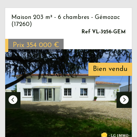
Maison 203 m² - 6 chambres - Gémozac
(17260)
Ref VL-3256-GEM
Prix
354 000
€
Bien vendu